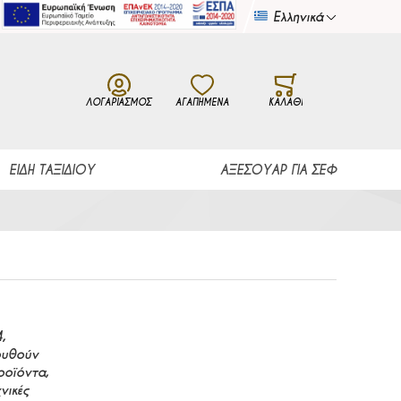
Ελληνικά
Γλώσσα
ΛΟΓΑΡΙΑΣΜΌΣ
ΑΓΑΠΗΜΕΝΑ
ΚΑΛΆΘΙ
ΕΊΔΗ ΤΑΞΙΔΊΟΥ
ΑΞΕΣΟΥΆΡ ΓΙΑ ΣΕΦ
,
λουθούν
ροϊόντα,
νικές