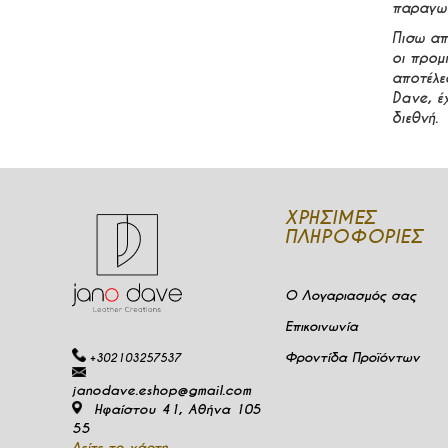
παραγωγ
Πισω απο
οι προμ
αποτέλε
Dave, έ
διεθνή.
ΧΡΉΣΙΜΕΣ
ΠΛΗΡΟΦΟΡΊΕΣ
Ο Λογαριασμός σας
Επικοινωνία
Φροντίδα Προϊόντων
+302103257537
janodave.eshop@gmail.com
Ηφαίστου 41, Αθήνα 105
55
Δείτε το χάρτη