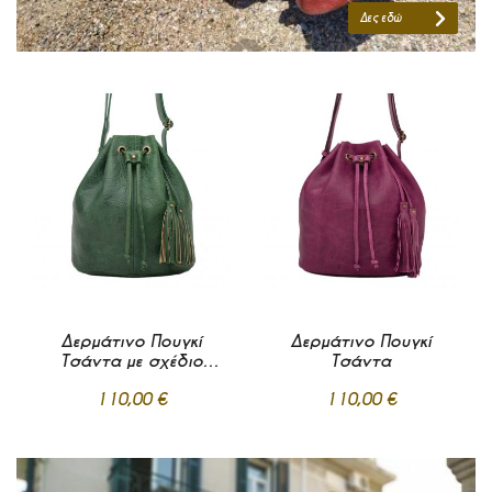
Δες εδώ
Δερμάτινο Πουγκί
Δερμάτινο Πουγκί
Τσάντα με σχέδιο
Τσάντα
λουλούδι
110,00 €
110,00 €
Προσθήκη
Προσθήκη
στα
στα
Σε απόθεμα
Σε απόθεμα
Αγαπημένα
Αγαπημένα