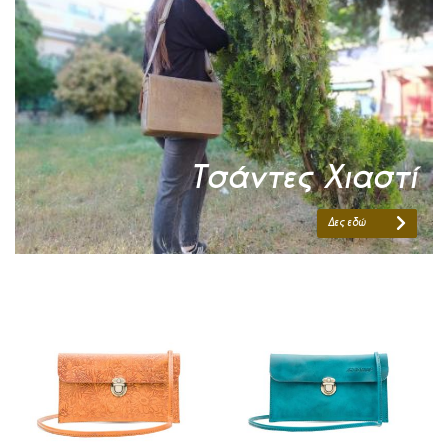
Τσάντες Χιαστί
Δες εδώ