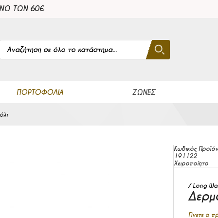
ΑΝΩ ΤΩΝ 60€
Αναζήτηση
Αναζήτηση
Close search
ΠΟΡΤΟΦΌΛΙΑ
ΖΏΝΕΣ
όλι
Κωδικός Προϊό
191122
Χειροποίητο
Long Wal
Δερμ
Γίνετε ο 