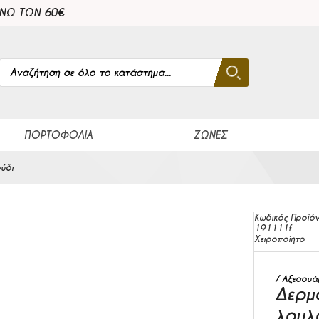
ΑΝΩ ΤΩΝ 60€
Αναζήτηση
Αναζήτηση
Close search
ΠΟΡΤΟΦΌΛΙΑ
ΖΏΝΕΣ
ύδι
Κωδικός Προϊό
191111f
Χειροποίητο
Αξεσουά
Δερμ
λουλ